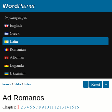
Word
Planet
(+)Languages
English
Greek
Latin
Romanian
Albanian
Luganda
Ukrainian
-
Reset
+
Search
/
Bibles
/
Index
Ad Romanos
1
Chapter:
2
3
4
5
6
7
8
9
10
11
12
13
14
15
16