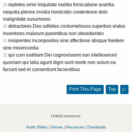
repletos omni iniquitate malitia fornicatione avaritia
29
nequitia plenos invidia homicidio contentione dolo
malignitate susurrones
detractores Deo odibiles contumeliosos superbos elatos
30
inventores malorum parentibus non oboedientes
insipientes inconpositos sine affectione absque foedere
31
sine misericordia
qui cum iustitiam Dei cognovissent non intellexerunt
32
quoniam qui talia agunt digni sunt morte non solum ea
faciunt sed et consentiunt facientibus
Print This Page
Top
▷
Linked resources:
Audio Bibles
|
Verses
|
Resources
|
Downloads