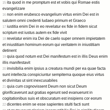
ita quod in me promptum est et vobis qui Romae estis
15
evangelizare
non enim erubesco evangelium virtus enim Dei est in
16
salutem omni credenti Iudaeo primum et Graeco
iustitia enim Dei in eo revelatur ex fide in fidem sicut
17
scriptum est iustus autem ex fide vivit
revelatur enim ira Dei de caelo super omnem impietatem
18
et iniustitiam hominum eorum qui veritatem in iniustitiam
detinent
quia quod notum est Dei manifestum est in illis Deus enim
19
illis manifestavit
invisibilia enim ipsius a creatura mundi per ea quae facta
20
sunt intellecta conspiciuntur sempiterna quoque eius virtus
et divinitas ut sint inexcusabiles
quia cum cognovissent Deum non sicut Deum
21
glorificaverunt aut gratias egerunt sed evanuerunt in
cogitationibus suis et obscuratum est insipiens cor eorum
dicentes enim se esse sapientes stulti facti sunt
22