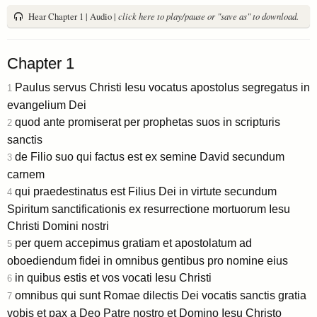
Hear Chapter 1 | Audio |
click here to play/pause or "save as" to download.
Chapter 1
Paulus servus Christi Iesu vocatus apostolus segregatus in
1
evangelium Dei
quod ante promiserat per prophetas suos in scripturis
2
sanctis
de Filio suo qui factus est ex semine David secundum
3
carnem
qui praedestinatus est Filius Dei in virtute secundum
4
Spiritum sanctificationis ex resurrectione mortuorum Iesu
Christi Domini nostri
per quem accepimus gratiam et apostolatum ad
5
oboediendum fidei in omnibus gentibus pro nomine eius
in quibus estis et vos vocati Iesu Christi
6
omnibus qui sunt Romae dilectis Dei vocatis sanctis gratia
7
vobis et pax a Deo Patre nostro et Domino Iesu Christo