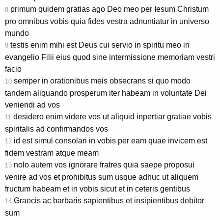
primum quidem gratias ago Deo meo per Iesum Christum
8
pro omnibus vobis quia fides vestra adnuntiatur in universo
mundo
testis enim mihi est Deus cui servio in spiritu meo in
9
evangelio Filii eius quod sine intermissione memoriam vestri
facio
semper in orationibus meis obsecrans si quo modo
10
tandem aliquando prosperum iter habeam in voluntate Dei
veniendi ad vos
desidero enim videre vos ut aliquid inpertiar gratiae vobis
11
spiritalis ad confirmandos vos
id est simul consolari in vobis per eam quae invicem est
12
fidem vestram atque meam
nolo autem vos ignorare fratres quia saepe proposui
13
venire ad vos et prohibitus sum usque adhuc ut aliquem
fructum habeam et in vobis sicut et in ceteris gentibus
Graecis ac barbaris sapientibus et insipientibus debitor
14
sum