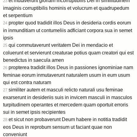
et mutaverunt gloriam incorruptibilis Dei in similitudinem
23
imaginis corruptibilis hominis et volucrum et quadrupedum
et serpentium
propter quod tradidit illos Deus in desideria cordis eorum
24
in inmunditiam ut contumeliis adficiant corpora sua in semet
ipsis
qui commutaverunt veritatem Dei in mendacio et
25
coluerunt et servierunt creaturae potius quam creatori qui est
benedictus in saecula amen
propterea tradidit illos Deus in passiones ignominiae nam
26
feminae eorum inmutaverunt naturalem usum in eum usum
qui est contra naturam
similiter autem et masculi relicto naturali usu feminae
27
exarserunt in desideriis suis in invicem masculi in masculos
turpitudinem operantes et mercedem quam oportuit erroris
sui in semet ipsis recipientes
et sicut non probaverunt Deum habere in notitia tradidit
28
eos Deus in reprobum sensum ut faciant quae non
conveniunt