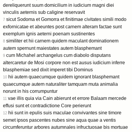
dereliquerunt suum domicilium in iudicium magni diei
vinculis aeternis sub caligine reservavit
sicut Sodoma et Gomorra et finitimae civitates simili modo
7
exfornicatae et abeuntes post carnem alteram factae sunt
exemplum ignis aeterni poenam sustinentes
similiter et hii carnem quidem maculant dominationem
8
autem spernunt maiestates autem blasphemant
cum Michahel archangelus cum diabolo disputans
9
altercaretur de Mosi corpore non est ausus iudicium inferre
blasphemiae sed dixit imperet tibi Dominus
hii autem quaecumque quidem ignorant blasphemant
10
quaecumque autem naturaliter tamquam muta animalia
norunt in his corrumpuntur
vae illis quia via Cain abierunt et errore Balaam mercede
11
effusi sunt et contradictione Core perierunt
hii sunt in epulis suis maculae convivantes sine timore
12
semet ipsos pascentes nubes sine aqua quae a ventis
circumferuntur arbores autumnales infructuosae bis mortuae