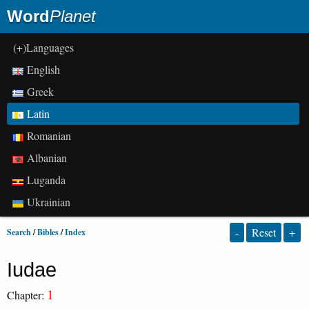
Word
Planet
(+)Languages
English
Greek
Latin
Romanian
Albanian
Luganda
Ukrainian
-
Reset
+
Search
/
Bibles
/
Index
Iudae
1
Chapter: