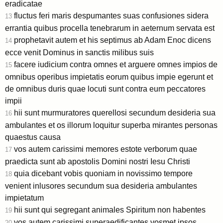
eradicatae
fluctus feri maris despumantes suas confusiones sidera
13
errantia quibus procella tenebrarum in aeternum servata est
prophetavit autem et his septimus ab Adam Enoc dicens
14
ecce venit Dominus in sanctis milibus suis
facere iudicium contra omnes et arguere omnes impios de
15
omnibus operibus impietatis eorum quibus impie egerunt et
de omnibus duris quae locuti sunt contra eum peccatores
impii
hii sunt murmuratores querellosi secundum desideria sua
16
ambulantes et os illorum loquitur superba mirantes personas
quaestus causa
vos autem carissimi memores estote verborum quae
17
praedicta sunt ab apostolis Domini nostri Iesu Christi
quia dicebant vobis quoniam in novissimo tempore
18
venient inlusores secundum sua desideria ambulantes
impietatum
hii sunt qui segregant animales Spiritum non habentes
19
vos autem carissimi superaedificantes vosmet ipsos
20