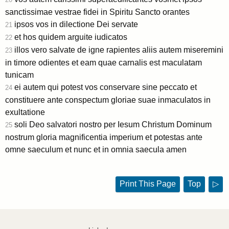
sanctissimae vestrae fidei in Spiritu Sancto orantes
ipsos vos in dilectione Dei servate
21
et hos quidem arguite iudicatos
22
illos vero salvate de igne rapientes aliis autem miseremini
23
in timore odientes et eam quae carnalis est maculatam
tunicam
ei autem qui potest vos conservare sine peccato et
24
constituere ante conspectum gloriae suae inmaculatos in
exultatione
soli Deo salvatori nostro per Iesum Christum Dominum
25
nostrum gloria magnificentia imperium et potestas ante
omne saeculum et nunc et in omnia saecula amen
Print This Page
Top
▷