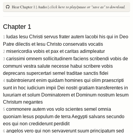
Hear Chapter 1 | Audio |
click here to play/pause or "save as" to download.
Chapter 1
Iudas Iesu Christi servus frater autem Iacobi his qui in Deo
1
Patre dilectis et Iesu Christo conservatis vocatis
misericordia vobis et pax et caritas adimpleatur
2
carissimi omnem sollicitudinem faciens scribendi vobis de
3
communi vestra salute necesse habui scribere vobis
deprecans supercertari semel traditae sanctis fidei
subintroierunt enim quidam homines qui olim praescripti
4
sunt in hoc iudicium impii Dei nostri gratiam transferentes in
luxuriam et solum Dominatorem et Dominum nostrum Iesum
Christum negantes
commonere autem vos volo scientes semel omnia
5
quoniam Iesus populum de terra Aegypti salvans secundo
eos qui non crediderunt perdidit
angelos vero qui non servaverunt suum principatum sed
6