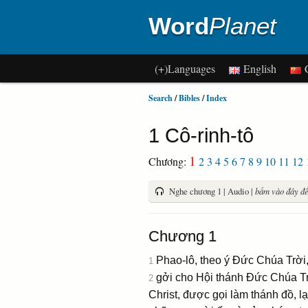
Word
Planet
(+)Languages
English
C
Search
/
Bibles
/
Index
1 Cô-rinh-tô
1
Chương:
2
3
4
5
6
7
8
9
10
11
12
Nghe chương 1 | Audio |
bấm vào đây để 
Chương 1
Phao-lô, theo ý Ðức Chúa Trời
1
gởi cho Hội thánh Ðức Chúa Tr
2
Christ, được gọi làm thánh đồ, 