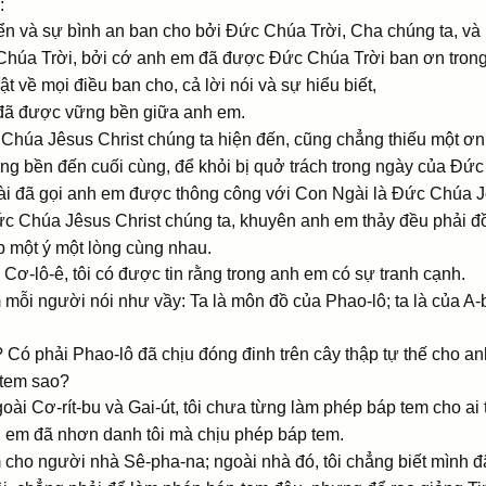
:
n và sự bình an ban cho bởi Ðức Chúa Trời, Cha chúng ta, và
Chúa Trời, bởi cớ anh em đã được Ðức Chúa Trời ban ơn tron
 về mọi điều ban cho, cả lời nói và sự hiểu biết,
 đã được vững bền giữa anh em.
Chúa Jêsus Christ chúng ta hiện đến, cũng chẳng thiếu một ơn
g bền đến cuối cùng, để khỏi bị quở trách trong ngày của Ðức
gài đã gọi anh em được thông công với Con Ngài là Ðức Chúa J
c Chúa Jêsus Christ chúng ta, khuyên anh em thảy đều phải đồ
p một ý một lòng cùng nhau.
Cơ-lô-ê, tôi có được tin rằng trong anh em có sự tranh cạnh.
 mỗi người nói như vầy: Ta là môn đồ của Phao-lô; ta là của A-bô
? Có phải Phao-lô đã chịu đóng đinh trên cây thập tự thế cho 
 tem sao?
goài Cơ-rít-bu và Gai-út, tôi chưa từng làm phép báp tem cho ai
h em đã nhơn danh tôi mà chịu phép báp tem.
 cho người nhà Sê-pha-na; ngoài nhà đó, tôi chẳng biết mình đ