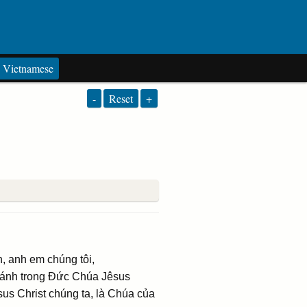
Vietnamese
-
Reset
+
, anh em chúng tôi,
thánh trong Ðức Chúa Jêsus
us Christ chúng ta, là Chúa của