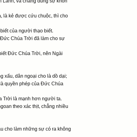
in Lành, và chẳng dùng sự khôn
a, là kẻ được cứu chuộc, thì cho
iết của người thạo biết.
 Ðức Chúa Trời đã làm cho sự
biết Ðức Chúa Trời, nên Ngài
g xấu, dân ngoại cho là dồ dại;
t là quyền phép của Ðức Chúa
a Trời là mạnh hơn người ta.
goan theo xác thịt, chẳng nhiều
ầu cho làm những sự có ra không