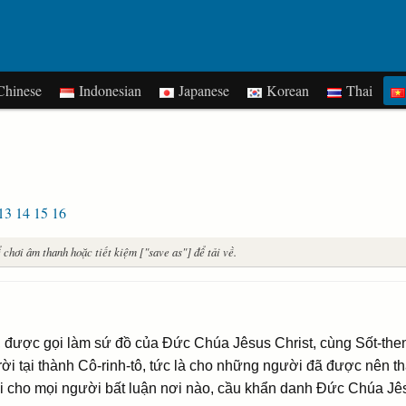
hinese
Indonesian
Japanese
Korean
Thai
13
14
15
16
chơi âm thanh hoặc tiết kiệm ["save as"] để tải về.
, được gọi làm sứ đồ của Ðức Chúa Jêsus Christ, cùng Sốt-then
ời tại thành Cô-rinh-tô, tức là cho những người đã được nên 
lại cho mọi người bất luận nơi nào, cầu khẩn danh Ðức Chúa Jês