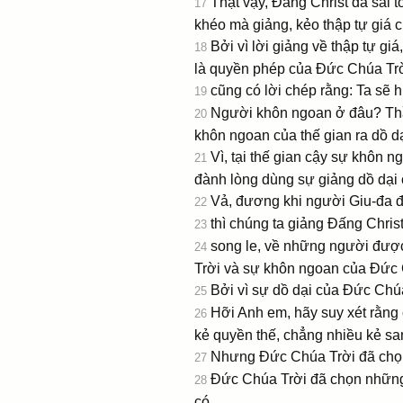
Thật vậy, Ðấng Christ đã sai 
17
khéo mà giảng, kẻo thập tự giá c
Bởi vì lời giảng về thập tự gi
18
là quyền phép của Ðức Chúa Trờ
cũng có lời chép rằng: Ta sẽ 
19
Người khôn ngoan ở đâu? Thầ
20
khôn ngoan của thế gian ra dồ d
Vì, tại thế gian cậy sự khôn
21
đành lòng dùng sự giảng dồ dại 
Vả, đương khi người Giu-đa đ
22
thì chúng ta giảng Ðấng Christ
23
song le, về những người được
24
Trời và sự khôn ngoan của Ðức 
Bởi vì sự dồ dại của Ðức Chú
25
Hỡi Anh em, hãy suy xét rằng 
26
kẻ quyền thế, chẳng nhiều kẻ sa
Nhưng Ðức Chúa Trời đã chọn
27
Ðức Chúa Trời đã chọn những 
28
có,