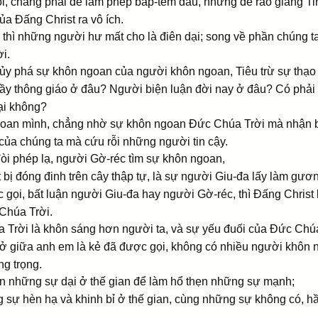
tôi, chẳng phải để làm phép báp-tem đâu, nhưng để rao giảng T
ủa Ðấng Christ ra vô ích.
á, thì những người hư mất cho là điên dại; song về phần chúng t
i.
hủy phá sự khôn ngoan của người khôn ngoan, Tiêu trừ sự thạo b
y thông giáo ở đâu? Người biện luận đời nay ở đâu? Có phải
ại không?
 ngoan mình, chẳng nhờ sự khôn ngoan Ðức Chúa Trời mà nhận 
của chúng ta mà cứu rỗi những người tin cậy.
òi phép lạ, người Gờ-réc tìm sự khôn ngoan,
 bị đóng đinh trên cây thập tự, là sự người Giu-đa lấy làm gươn
 gọi, bất luận người Giu-đa hay người Gờ-réc, thì Ðấng Chris
Chúa Trời.
a Trời là khôn sáng hơn người ta, và sự yếu đuối của Ðức Chú
ở giữa anh em là kẻ đã được gọi, không có nhiều người khôn n
ng trọng.
 những sự dại ở thế gian để làm hổ thẹn những sự mạnh;
sự hèn hạ và khinh bỉ ở thế gian, cùng những sự không có, h