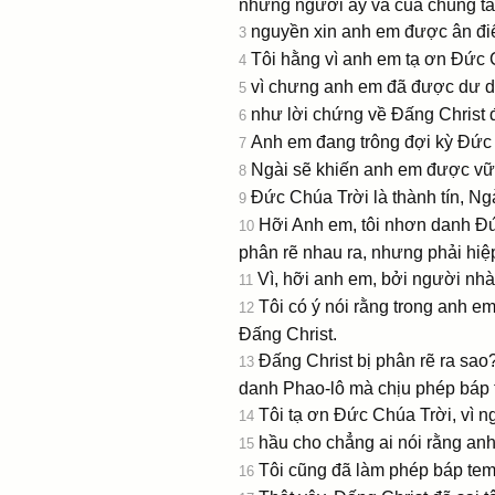
những người ấy và của chúng ta
nguyền xin anh em được ân điể
3
Tôi hằng vì anh em tạ ơn Ðức 
4
vì chưng anh em đã được dư dật
5
như lời chứng về Ðấng Christ
6
Anh em đang trông đợi kỳ Ðức 
7
Ngài sẽ khiến anh em được vữn
8
Ðức Chúa Trời là thành tín, N
9
Hỡi Anh em, tôi nhơn danh Ðứ
10
phân rẽ nhau ra, nhưng phải hiệ
Vì, hỡi anh em, bởi người nhà 
11
Tôi có ý nói rằng trong anh em
12
Ðấng Christ.
Ðấng Christ bị phân rẽ ra sao
13
danh Phao-lô mà chịu phép báp
Tôi tạ ơn Ðức Chúa Trời, vì n
14
hầu cho chẳng ai nói rằng an
15
Tôi cũng đã làm phép báp tem
16